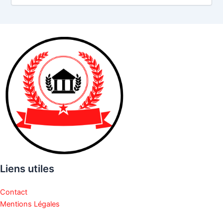
c
h
i
v
e
s
Liens utiles
Contact
Mentions Légales