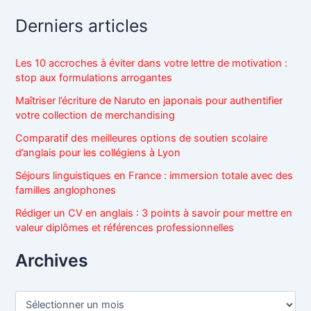
c
h
Derniers articles
e
r
c
Les 10 accroches à éviter dans votre lettre de motivation :
h
stop aux formulations arrogantes
e
r
Maîtriser l’écriture de Naruto en japonais pour authentifier
votre collection de merchandising
:
Comparatif des meilleures options de soutien scolaire
d’anglais pour les collégiens à Lyon
Séjours linguistiques en France : immersion totale avec des
familles anglophones
Rédiger un CV en anglais : 3 points à savoir pour mettre en
valeur diplômes et références professionnelles
Archives
A
r