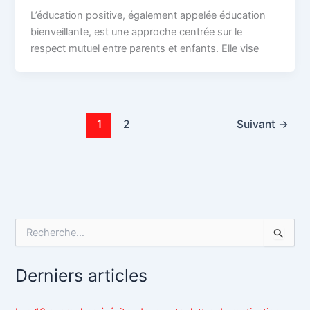
L’éducation positive, également appelée éducation
bienveillante, est une approche centrée sur le
respect mutuel entre parents et enfants. Elle vise
1
2
Suivant
→
R
e
c
h
Derniers articles
e
r
c