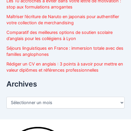
Les 10 accroches à éviter dans votre lettre de motivation :
h
stop aux formulations arrogantes
e
r
Maîtriser l’écriture de Naruto en japonais pour authentifier
votre collection de merchandising
:
Comparatif des meilleures options de soutien scolaire
d’anglais pour les collégiens à Lyon
Séjours linguistiques en France : immersion totale avec des
familles anglophones
Rédiger un CV en anglais : 3 points à savoir pour mettre en
valeur diplômes et références professionnelles
Archives
A
r
c
h
i
v