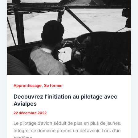
,
Apprentissage
Se former
Decouvrez l’initiation au pilotage avec
Avialpes
22 décembre 2022
Le pilotage d’avion séduit de plus en plus de jeunes.
Intégrer ce domaine promet un bel avenir. Lors d’un
baptême