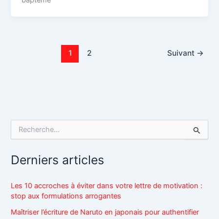
1
2
Suivant
→
R
e
c
h
Derniers articles
e
r
c
Les 10 accroches à éviter dans votre lettre de motivation :
h
stop aux formulations arrogantes
e
r
Maîtriser l’écriture de Naruto en japonais pour authentifier